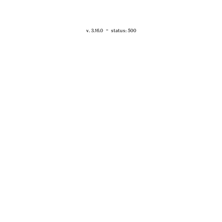
RETOUR - WWW.VANESSABRUNO.FR
-
v. 3.16.0
status: 500