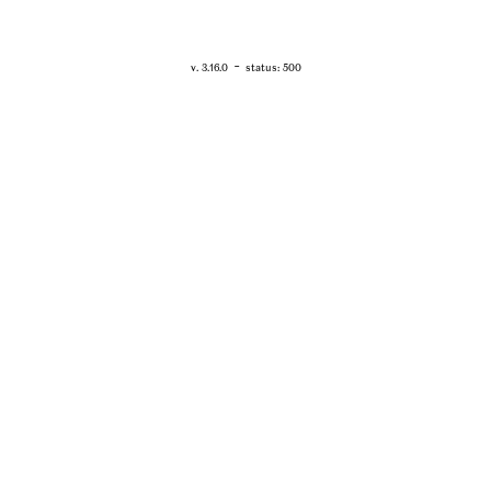
RETOUR - WWW.VANESSABRUNO.FR
-
v. 3.16.0
status: 500