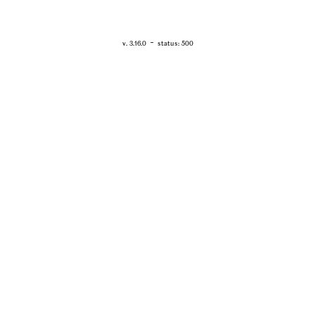
RETOUR - WWW.VANESSABRUNO.FR
-
v. 3.16.0
status: 500