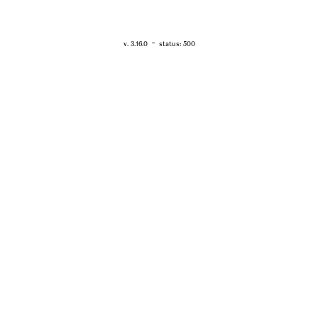
RETOUR - WWW.VANESSABRUNO.FR
-
v. 3.16.0
status: 500