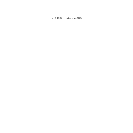
RETOUR - WWW.VANESSABRUNO.FR
-
v. 3.16.0
status: 500