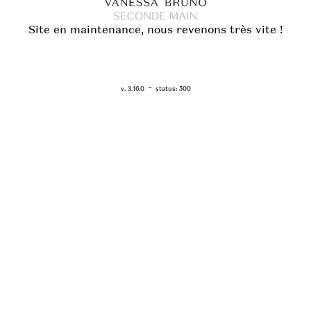
Site en maintenance, nous revenons très vite !
RETOUR - WWW.VANESSABRUNO.FR
-
v. 3.16.0
status: 500