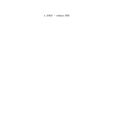
RETOUR - WWW.VANESSABRUNO.FR
-
v. 3.16.0
status: 500