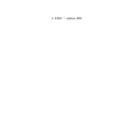
RETOUR - WWW.VANESSABRUNO.FR
-
v. 3.16.0
status: 500