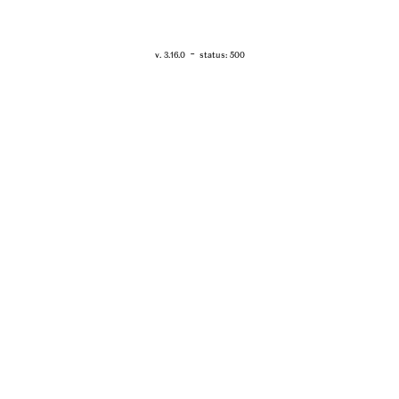
RETOUR - WWW.VANESSABRUNO.FR
-
v. 3.16.0
status: 500