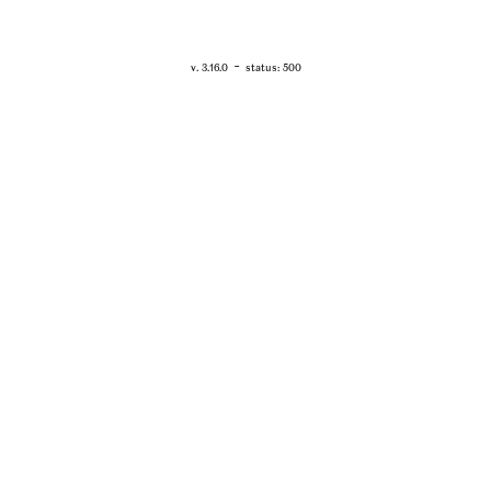
RETOUR - WWW.VANESSABRUNO.FR
-
v. 3.16.0
status: 500