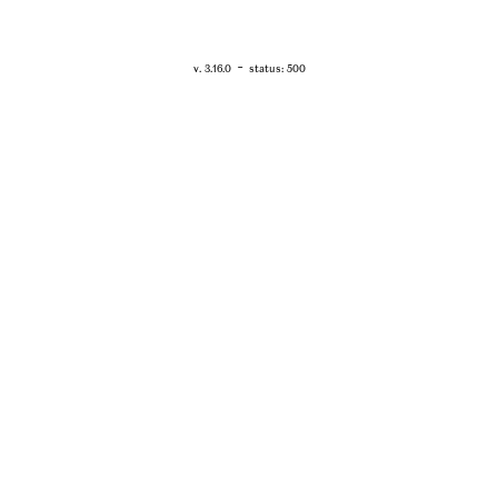
RETOUR - WWW.VANESSABRUNO.FR
-
v. 3.16.0
status: 500