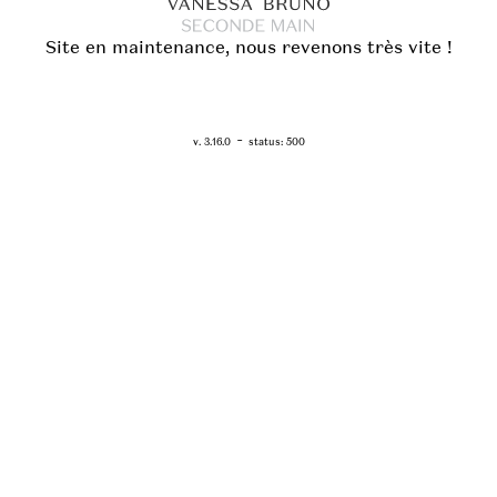
Site en maintenance, nous revenons très vite !
RETOUR - WWW.VANESSABRUNO.FR
-
v. 3.16.0
status: 500