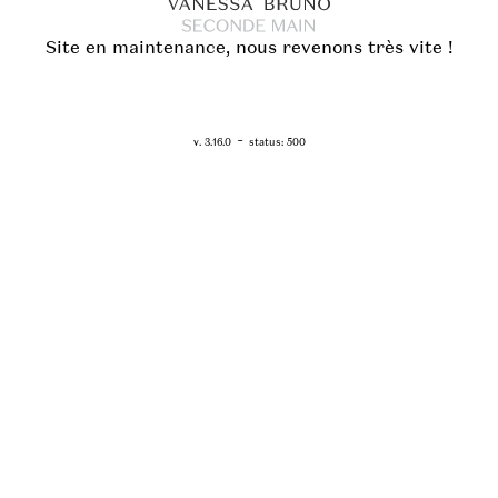
Site en maintenance, nous revenons très vite !
RETOUR - WWW.VANESSABRUNO.FR
-
v. 3.16.0
status: 500