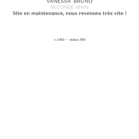
Site en maintenance, nous revenons très vite !
RETOUR - WWW.VANESSABRUNO.FR
-
v. 3.16.0
status: 500