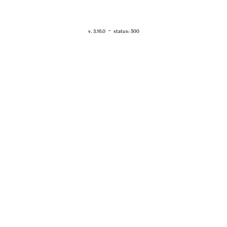
RETOUR - WWW.VANESSABRUNO.FR
-
v. 3.16.0
status: 500