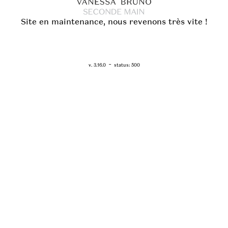
Site en maintenance, nous revenons très vite !
RETOUR - WWW.VANESSABRUNO.FR
-
v. 3.16.0
status: 500