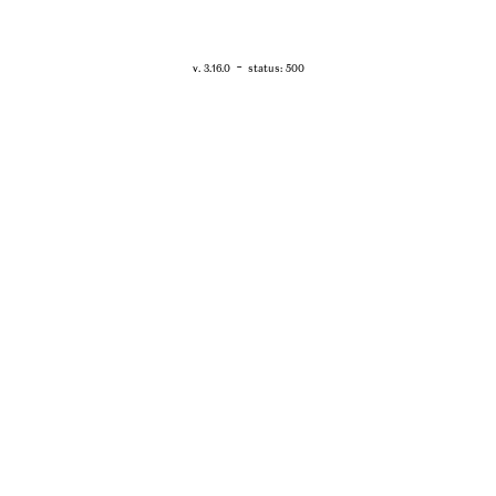
RETOUR - WWW.VANESSABRUNO.FR
-
v. 3.16.0
status: 500