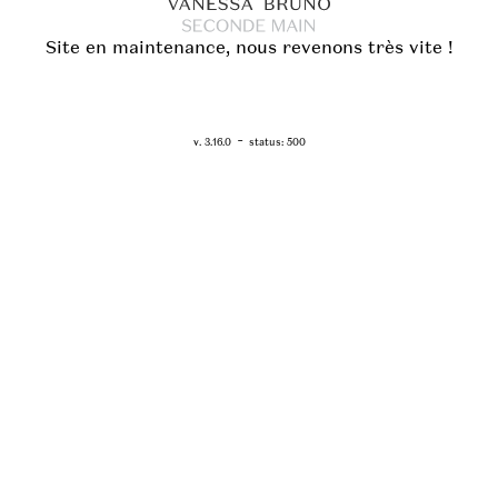
Site en maintenance, nous revenons très vite !
RETOUR - WWW.VANESSABRUNO.FR
-
v. 3.16.0
status: 500