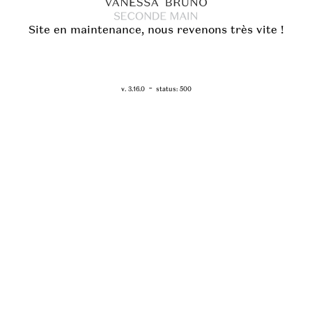
Site en maintenance, nous revenons très vite !
RETOUR - WWW.VANESSABRUNO.FR
-
v. 3.16.0
status: 500