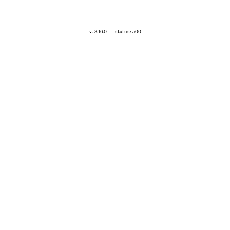
RETOUR - WWW.VANESSABRUNO.FR
-
v. 3.16.0
status: 500