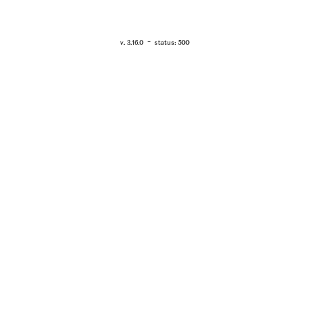
RETOUR - WWW.VANESSABRUNO.FR
-
v. 3.16.0
status: 500