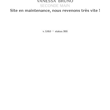
Site en maintenance, nous revenons très vite !
RETOUR - WWW.VANESSABRUNO.FR
-
v. 3.16.0
status: 500