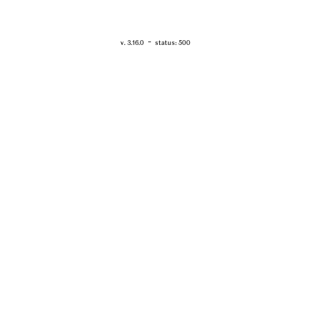
RETOUR - WWW.VANESSABRUNO.FR
-
v. 3.16.0
status: 500