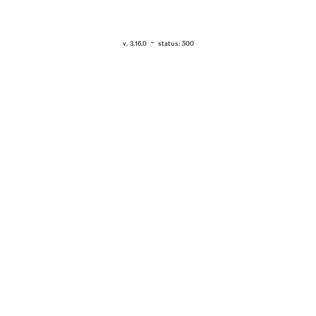
RETOUR - WWW.VANESSABRUNO.FR
-
v. 3.16.0
status: 500