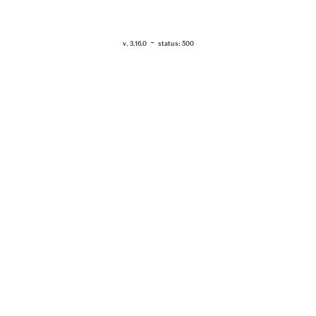
RETOUR - WWW.VANESSABRUNO.FR
-
v. 3.16.0
status: 500