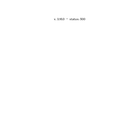
RETOUR - WWW.VANESSABRUNO.FR
-
v. 3.16.0
status: 500