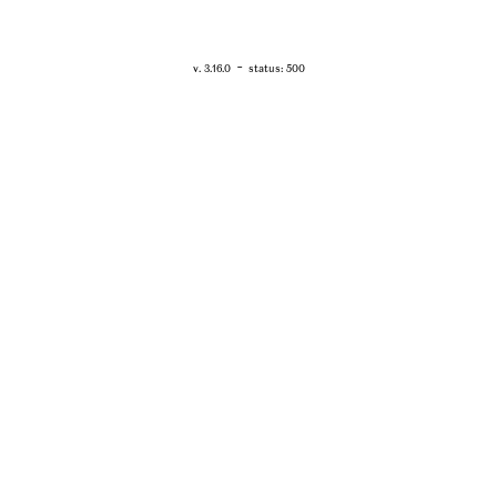
RETOUR - WWW.VANESSABRUNO.FR
-
v. 3.16.0
status: 500