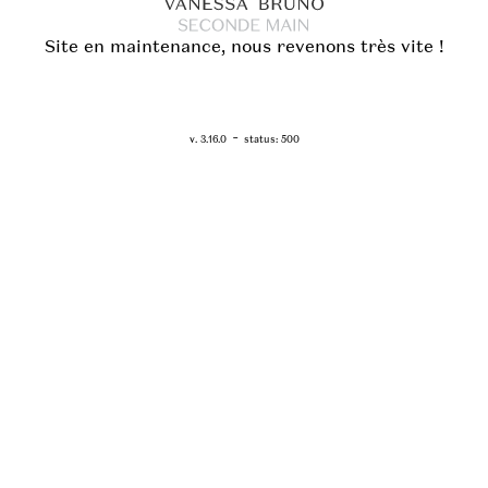
Site en maintenance, nous revenons très vite !
RETOUR - WWW.VANESSABRUNO.FR
-
v. 3.16.0
status: 500