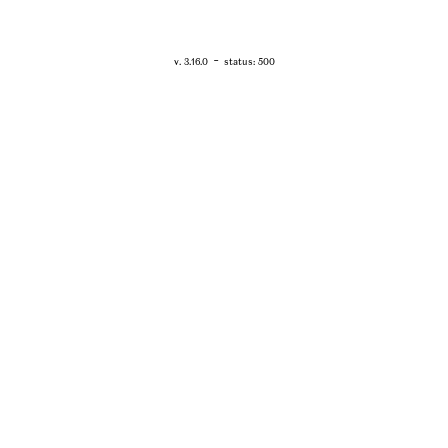
RETOUR - WWW.VANESSABRUNO.FR
-
v. 3.16.0
status: 500