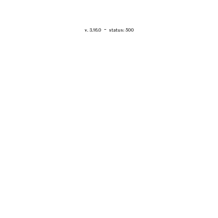
RETOUR - WWW.VANESSABRUNO.FR
-
v. 3.16.0
status: 500