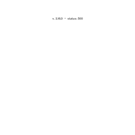
RETOUR - WWW.VANESSABRUNO.FR
-
v. 3.16.0
status: 500